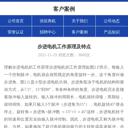
客户案例
公司首页
供应商机
关于我们
公司动态
荣誉认证
招聘中心
客户案例
产品知识
步进电机工作原理及特点
2021-11-19
浏览次数：
3660
次
理解步进电机的工作原理步进电机的工作原理如图2.F所示。每输入
一个控制脉冲，电机就会按照既定的角度旋转一步。这个角度叫做
步进角。图2.G是小型步进电机示例。步进角取决于电机的结构和驱
动方式，从7.5°、15°到90°，有各种各样的角度。步进电机完全是随
着脉冲输入旋转的。输入脉冲的周期长，电机就转得慢；周期短，
就转得快。如果只输入3个脉冲（步进角为15°），电机旋转45°便会
停止。旋转角＝步进角×脉冲数 ＝15°×3 ＝45°这样，步进电机转子
的转速和位置完全由输入脉冲控制。因此，步进电机又称为脉冲电
机。当然，如果施加了超过电机驱动能力的大转矩或高速脉冲，步