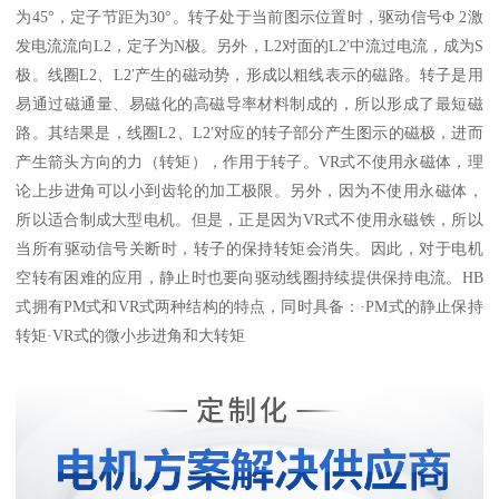
为45°，定子节距为30°。转子处于当前图示位置时，驱动信号Ф 2激
发电流流向L2，定子为N极。另外，L2对面的L2′中流过电流，成为S
极。线圈L2、L2′产生的磁动势，形成以粗线表示的磁路。转子是用
易通过磁通量、易磁化的高磁导率材料制成的，所以形成了最短磁
路。其结果是，线圈L2、L2′对应的转子部分产生图示的磁极，进而
产生箭头方向的力（转矩），作用于转子。VR式不使用永磁体，理
论上步进角可以小到齿轮的加工极限。另外，因为不使用永磁体，
所以适合制成大型电机。但是，正是因为VR式不使用永磁铁，所以
当所有驱动信号关断时，转子的保持转矩会消失。因此，对于电机
空转有困难的应用，静止时也要向驱动线圈持续提供保持电流。HB
式拥有PM式和VR式两种结构的特点，同时具备：·PM式的静止保持
转矩·VR式的微小步进角和大转矩