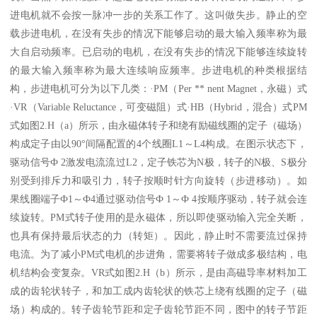
进电机就不会按一脉冲一步的关系工作了。这叫做失步。静止的空
载步进电机，在没有失步的情况下能够启动的最大输入频率称为最
大自启动频率。已启动的电机，在没有失步的情况下能够连续旋转
的最大输入频率称为最大连续响应频率。步进电机的种类根据结
构，步进电机可分为以下几类：·PM（Per ** nent Magnet，永磁）式
·VR（Variable Reluctance，可变磁阻）式·HB（Hybrid，混合）式PM
式如图2.H（a）所示，由永磁体转子和绕有励磁线圈的定子（磁场）
构成定子由以90°间隔配置的4个线圈L1～L4构成。在图示状态下，
驱动信号Ф 2激发电流流过L2，定子铁芯为N极，转子的N极、S极分
别受到排斥力和吸引力，转子按顺时针方向旋转（步进移动）。如
果线圈端子Ф1～Ф4通过驱动信号Ф 1～Ф 4按顺序驱动，转子就会连
续旋转。PM式转子使用的是永磁体，所以即使驱动输入完全关断，
也具有保持最后状态的力（转矩）。因此，静止时不需要流过保持
电流。为了减小PM式电机的步进角，需要将转子做成多极结构，电
机结构会变复杂。VR式如图2.H（b）所示，是由高磁导率材料加工
成的齿轮状转子，和加工成内齿轮状的铁芯上绕有线圈的定子（磁
场）构成的。转子齿轮节距和定子齿轮节距不同，图中的转子节距