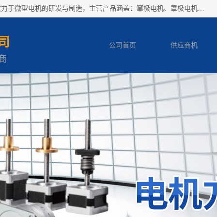
湖北省石佳电气有限公司、苏州分集公司，团成立以来一直致力于微型电机的研发与制造，主营产品涵盖：窜极电机、罩极电机、PM步进电机、永磁减速步进电机、直流有刷电机、直流无刷电机等，提供产品的同时参与客户的产品研发，提供最优电机解决方案。
司
公司首页
供应商机
商
产品知识
客户案例