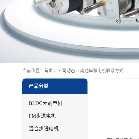
当前位置：
首页
>
公司动态
> 南通串激电机联系方式
产品分类
BLDC无刷电机
PM步进电机
混合步进电机