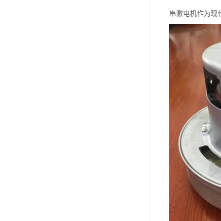
串激电机作为现