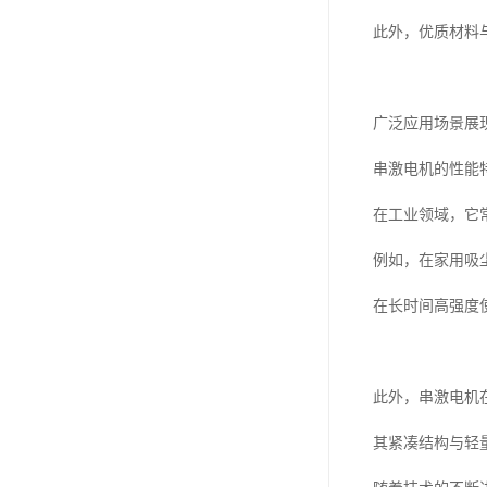
此外，优质材料
广泛应用场景展
串激电机的性能
在工业领域，它
例如，在家用吸
在长时间高强度
此外，串激电机
其紧凑结构与轻