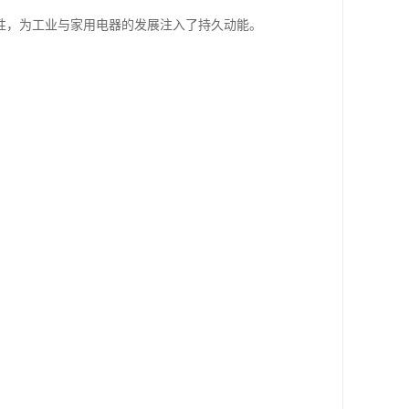
性，为工业与家用电器的发展注入了持久动能。