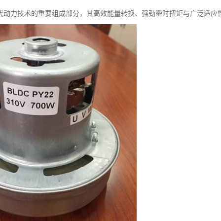
代动力技术的重要组成部分，其高效能量转换、强劲瞬时扭矩与广泛适应