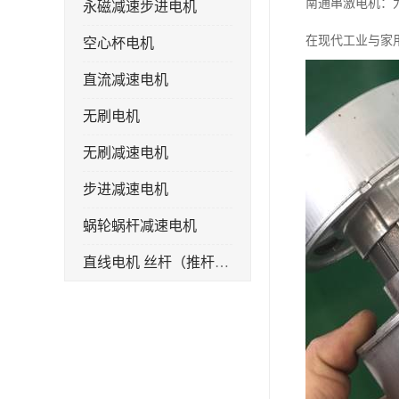
南通串激电机：
永磁减速步进电机
在现代工业与家
空心杯电机
直流减速电机
无刷电机
无刷减速电机
步进减速电机
蜗轮蜗杆减速电机
直线电机 丝杆（推杆）电机
电机厂
串激电机
直线步进电机