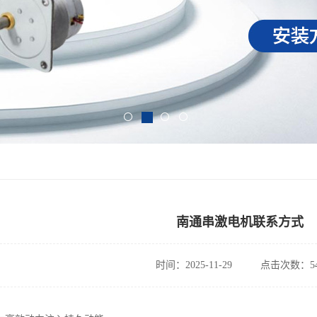
南通串激电机联系方式
时间：2025-11-29
点击次数：54