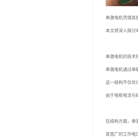
外转子无刷直流
无刷直流电机
串激电机凭借其
直流有刷电机
本文将深入探讨
串激电机的技术
串激电机通过串
这一结构不仅优
由于电枢电流与
在结构方面，串
其宽广的工作电