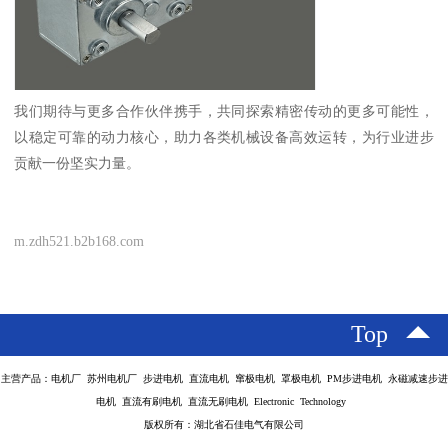
我们期待与更多合作伙伴携手，共同探索精密传动的更多可能性，
以稳定可靠的动力核心，助力各类机械设备高效运转，为行业进步
贡献一份坚实力量。
m.zdh521.b2b168.com
Top
主营产品：电机厂 苏州电机厂 步进电机 直流电机 窜极电机 罩极电机 PM步进电机 永磁减速步进
电机 直流有刷电机 直流无刷电机 Electronic Technology
版权所有：湖北省石佳电气有限公司