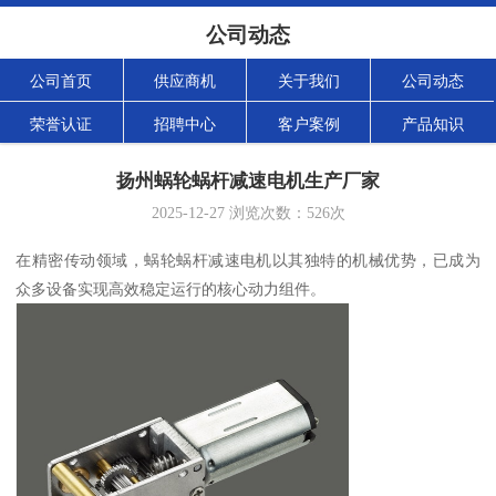
公司动态
公司首页
供应商机
关于我们
公司动态
荣誉认证
招聘中心
客户案例
产品知识
扬州蜗轮蜗杆减速电机生产厂家
2025-12-27
浏览次数：
526
次
在精密传动领域，蜗轮蜗杆减速电机以其独特的机械优势，已成为
众多设备实现高效稳定运行的核心动力组件。