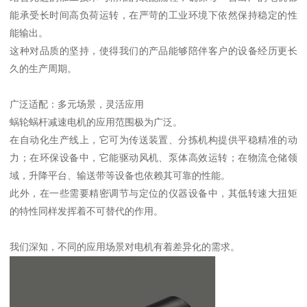
能承受长时间高负荷运转，在严苛的工业环境下依然保持稳定的性
能输出。
这种对品质的坚持，使得我们的产品能够陪伴客户的设备经历更长
久的生产周期。
广泛适配：多元场景，灵活应用
蜗轮蜗杆减速电机的应用范围极为广泛。
在自动化生产线上，它可为传送装置、分拣机构提供平稳精准的动
力；在环保设备中，它能驱动风机、泵体高效运转；在物流仓储领
域，升降平台、输送带等设备也依赖其可靠的性能。
此外，在一些需要精密调节与定位的仪器设备中，其低转速大扭矩
的特性同样发挥着不可替代的作用。
我们深知，不同的应用场景对电机有着差异化的需求。