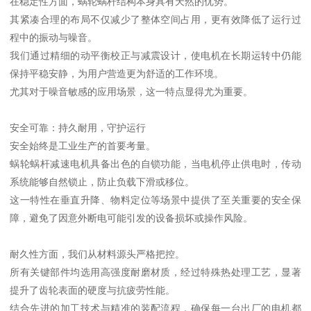
在稳定性方面，蜗轮蜗杆结构本身具有天然的优势。
其紧凑合理的布局不仅减少了整体空间占用，更有效降低了运行过
程中的振动与噪音。
我们通过精细的动平衡校正与减震设计，使电机在长期运转中仍能
保持平稳安静，为用户营造更为舒适的工作环境。
尤其对于噪音敏感的应用场景，这一特点显得尤为重要。
安全可靠：持久耐用，守护运行
安全始终是工业生产的首要考量。
蜗轮蜗杆减速电机具备出色的自锁功能，当电机停止供电时，传动
系统能够自然锁止，防止负载下滑或移位。
这一特性在垂直升降、物料定位等场景中提供了至关重要的安全保
障，避免了因意外断电可能引发的设备损坏或操作风险。
耐久性方面，我们从材料源头严格把控。
所有关键部件均选用高强度耐磨材质，经过特殊热处理工艺，显著
提升了齿轮表面的硬度与抗疲劳性能。
结合先进的加工技术与精准的装配流程，确保每一台出厂的电机都