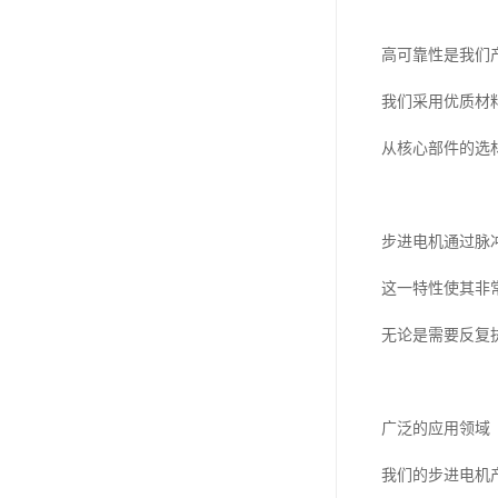
高可靠性是我们
我们采用优质材
从核心部件的选
步进电机通过脉
这一特性使其非
无论是需要反复
广泛的应用领域
我们的步进电机