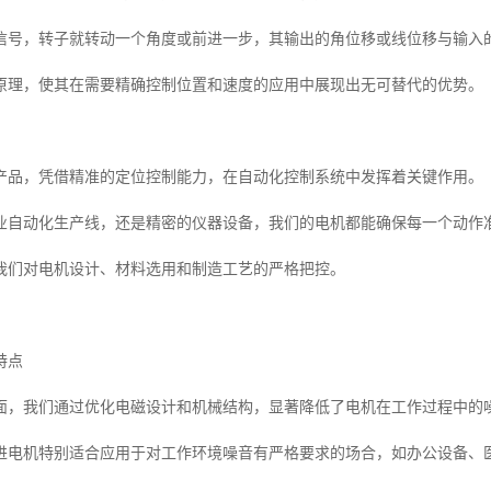
信号，转子就转动一个角度或前进一步，其输出的角位移或线位移与输入
原理，使其在需要精确控制位置和速度的应用中展现出无可替代的优势。
产品，凭借精准的定位控制能力，在自动化控制系统中发挥着关键作用。
业自动化生产线，还是精密的仪器设备，我们的电机都能确保每一个动作
我们对电机设计、材料选用和制造工艺的严格把控。
特点
面，我们通过优化电磁设计和机械结构，显著降低了电机在工作过程中的
进电机特别适合应用于对工作环境噪音有严格要求的场合，如办公设备、