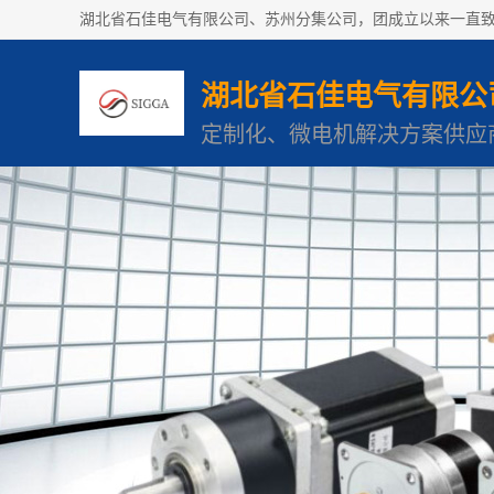
湖北省石佳电气有限公
定制化、微电机解决方案供应