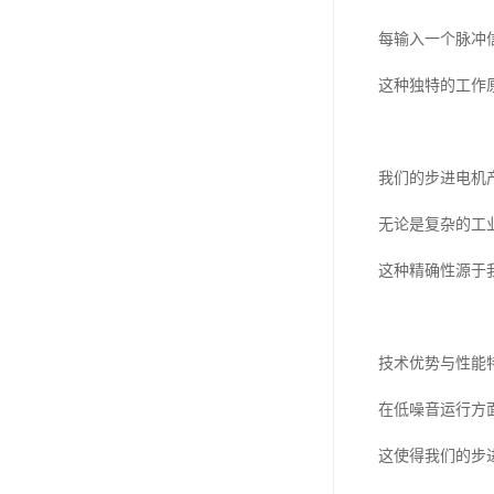
外转子无刷直流
每输入一个脉冲
无刷直流电机
这种独特的工作
直流有刷电机
我们的步进电机
无论是复杂的工
这种精确性源于
技术优势与性能
在低噪音运行方
这使得我们的步