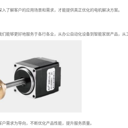
深入了解客户的应用场景和需求，才能提供真正优化的电机解决方案。
我们能够更好地服务于各行各业，从办公自动化设备到智能家居产品，从
客户需求为导向，不断优化产品性能，提升服务质量。