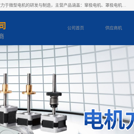
湖北省石佳电气有限公司、苏州分集公司，团成立以来一直致力于微型电机的研发与制造，主营产品涵盖：窜极电机、罩极电机、PM步进电机、永磁减速步进电机、直流有刷电机、直流无刷电机等，提供产品的同时参与客户的产品研发，提供最优电机解决方案。
司
公司首页
供应商机
商
产品知识
客户案例