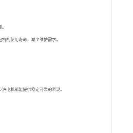
能。
电机的使用寿命，减少维护需求。
步进电机都能提供稳定可靠的表现。