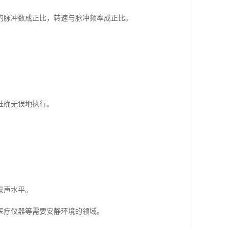
的脉冲数成正比，转速与脉冲频率成正比。
准确无误地执行。
噪声水平。
医疗仪器等需要安静环境的领域。