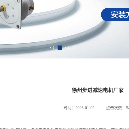
徐州步进减速电机厂家
时间：2026-01-02
点击次数：54