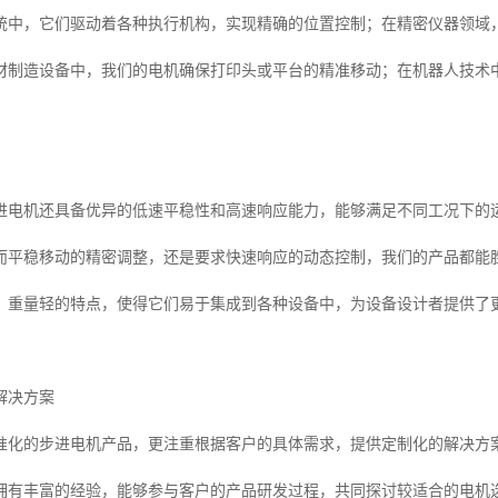
统中，它们驱动着各种执行机构，实现精确的位置控制；在精密仪器领域
材制造设备中，我们的电机确保打印头或平台的精准移动；在机器人技术
进电机还具备优异的低速平稳性和高速响应能力，能够满足不同工况下的
而平稳移动的精密调整，还是要求快速响应的动态控制，我们的产品都能
、重量轻的特点，使得它们易于集成到各种设备中，为设备设计者提供了
解决方案
准化的步进电机产品，更注重根据客户的具体需求，提供定制化的解决方
拥有丰富的经验，能够参与客户的产品研发过程，共同探讨较适合的电机