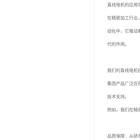
直线电机的应用
在精密加工行业
动化中，它推动
代的作用。
我们的直线电机
集团产品广泛应
技术支持。
例如，我们在精
品质保障：从研