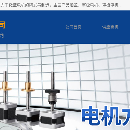
湖北省石佳电气有限公司、苏州分集公司，团成立以来一直致力于微型电机的研发与制造，主营产品涵盖：窜极电机、罩极电机、PM步进电机、永磁减速步进电机、直流有刷电机、直流无刷电机等，提供产品的同时参与客户的产品研发，提供最优电机解决方案。
司
公司首页
供应商机
商
产品知识
客户案例