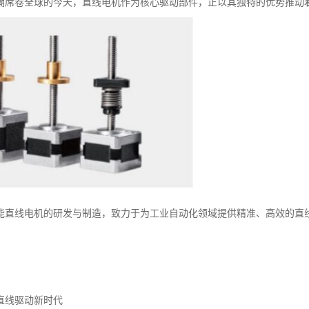
潮席卷全球的今天，直线电机作为核心驱动部件，正以其独特的优势推动
能直线电机的研发与制造，致力于为工业自动化领域提供精准、高效的直
直线驱动新时代