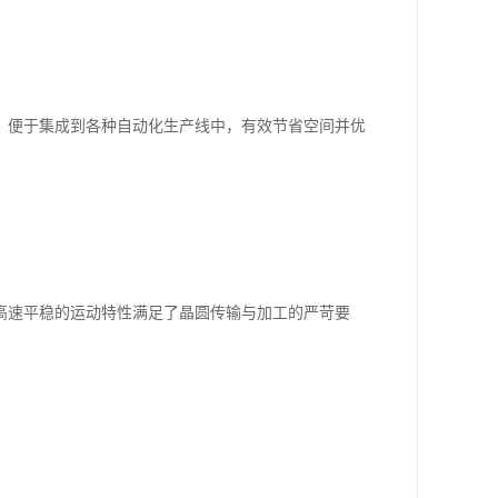
，便于集成到各种自动化生产线中，有效节省空间并优
高速平稳的运动特性满足了晶圆传输与加工的严苛要