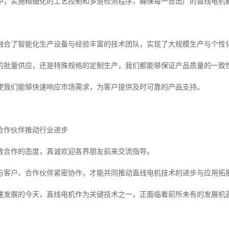
中，实施精细化的工艺控制和多道检测程序，确保每一台出厂的直线电机
融合了智能化生产设备与经验丰富的技术团队，实现了大规模生产与个性
的批量供应，还是特殊规格的定制生产，我们都能够保证产品质量的一致
使我们能够快速响应市场需求，为客户提供及时可靠的产品支持。
合作伙伴推动行业进步
放合作的态度，真诚欢迎各界朋友前来交流指导。
与客户、合作伙伴紧密协作，才能共同推动直线电机技术的进步与应用拓
速发展的今天，直线电机作为关键技术之一，正面临着前所未有的发展机