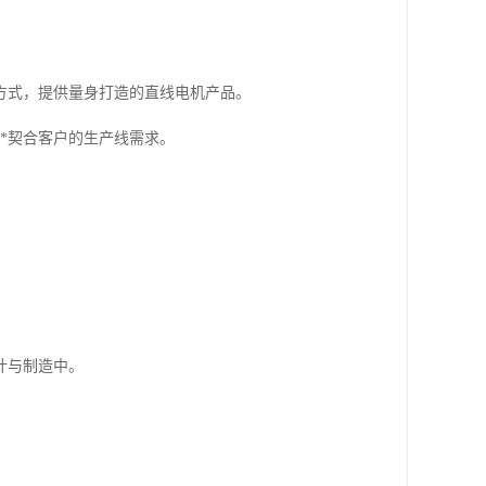
方式，提供量身打造的直线电机产品。
*契合客户的生产线需求。
。
计与制造中。