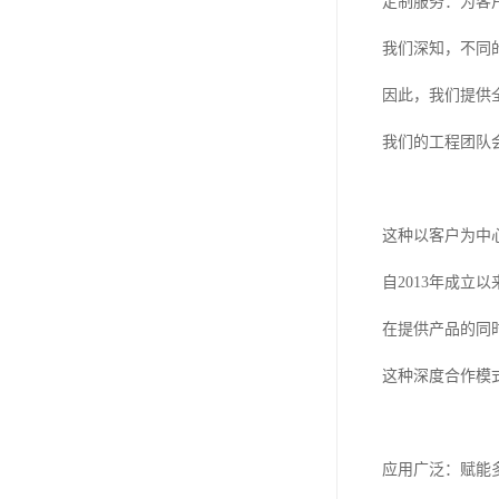
定制服务：为客
我们深知，不同
因此，我们提供
我们的工程团队
这种以客户为中
自2013年成
在提供产品的同
这种深度合作模
应用广泛：赋能