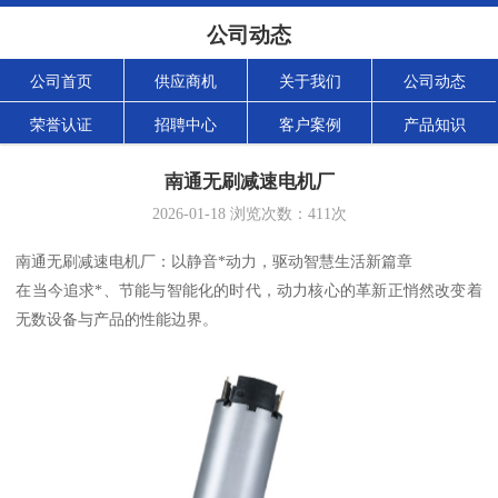
公司动态
公司首页
供应商机
关于我们
公司动态
荣誉认证
招聘中心
客户案例
产品知识
南通无刷减速电机厂
2026-01-18
浏览次数：
411
次
南通无刷减速电机厂：以静音*动力，驱动智慧生活新篇章
在当今追求*、节能与智能化的时代，动力核心的革新正悄然改变着
无数设备与产品的性能边界。