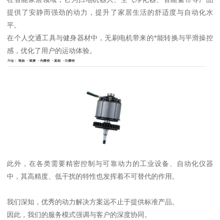
提供了安静而强劲的动力，提升了家居生活的舒适度与自动化水
平。
在个人交通工具与健身器材中，无刷电机带来的*能转换与平滑操控
感，优化了用户的运动体验。
此外，在各类需要精密控制与可靠动力的工业设备、自动化仪器
中，其高精度、低干扰的特性也发挥着不可替代的作用。
我们深知，优秀的动力解决方案远不止于提供标准产品。
因此，我们的服务模式强调与客户的深度协同。