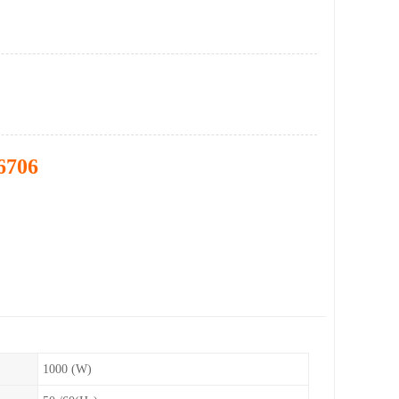
6706
1000 (W)