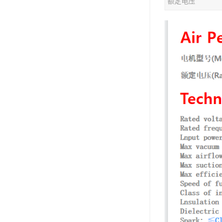
额定电压
外转子无刷直流
无刷直流电机
直流有刷电机