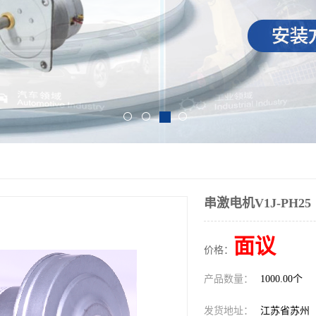
串激电机V1J-PH25
面议
价格：
产品数量：
1000.00个
发货地址：
江苏省苏州