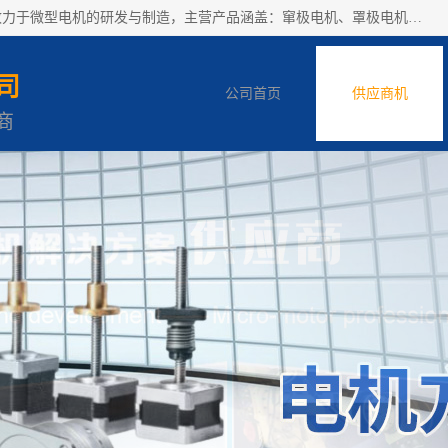
湖北省石佳电气有限公司、苏州分集公司，团成立以来一直致力于微型电机的研发与制造，主营产品涵盖：窜极电机、罩极电机、PM步进电机、永磁减速步进电机、直流有刷电机、直流无刷电机等，提供产品的同时参与客户的产品研发，提供最优电机解决方案。
司
公司首页
供应商机
商
产品知识
客户案例