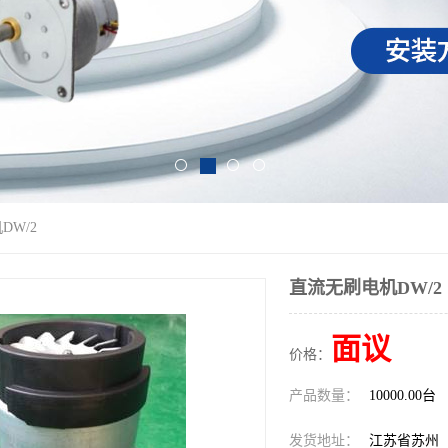
DW/2
直流无刷电机DW/2
面议
价格：
产品数量：
10000.00台
发货地址：
江苏省苏州