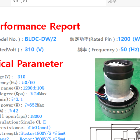
310 (V)
频率