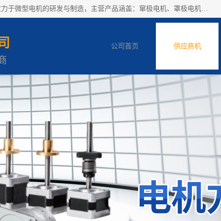
湖北省石佳电气有限公司、苏州分集公司，团成立以来一直致力于微型电机的研发与制造，主营产品涵盖：窜极电机、罩极电机、PM步进电机、永磁减速步进电机、直流有刷电机、直流无刷电机等，提供产品的同时参与客户的产品研发，提供最优电机解决方案。
司
公司首页
供应商机
商
产品知识
客户案例