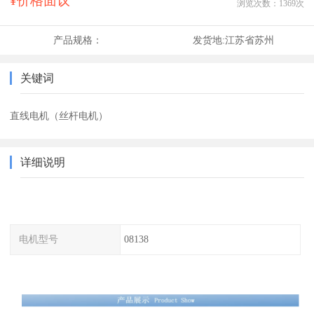
¥价格面议
浏览次数：
1369
次
产品规格：
发货地:
江苏省苏州
关键词
直线电机（丝杆电机）
详细说明
电机型号
08138