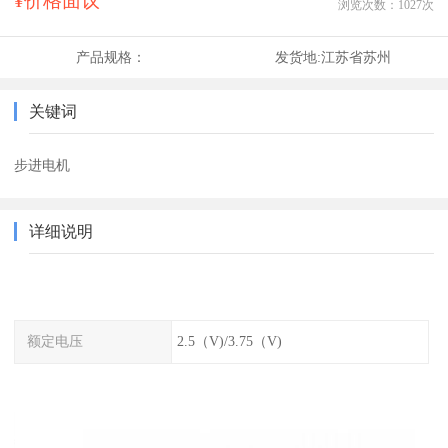
¥价格面议
浏览次数：
1027
次
产品规格：
发货地:
江苏省苏州
关键词
步进电机
详细说明
额定电压
2.5（V)/3.75（V)