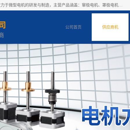
湖北省石佳电气有限公司、苏州分集公司，团成立以来一直致力于微型电机的研发与制造，主营产品涵盖：窜极电机、罩极电机、PM步进电机、永磁减速步进电机、直流有刷电机、直流无刷电机等，提供产品的同时参与客户的产品研发，提供最优电机解决方案。
司
公司首页
供应商机
商
产品知识
客户案例