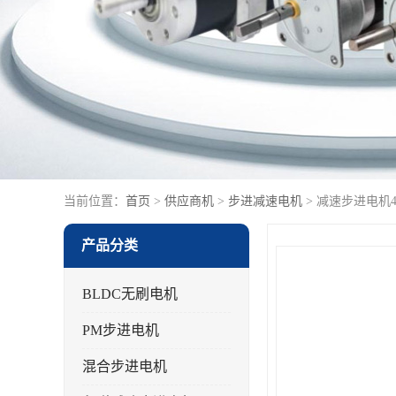
当前位置：
首页
>
供应商机
>
步进减速电机
> 减速步进电机42B
产品分类
BLDC无刷电机
PM步进电机
混合步进电机