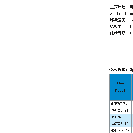
外转子无刷直流
无刷直流电机
直流有刷电机