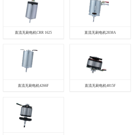
直流无刷电机CRR 1625
直流无刷电机2838A
直流无刷电机4266F
直流无刷电机4815F